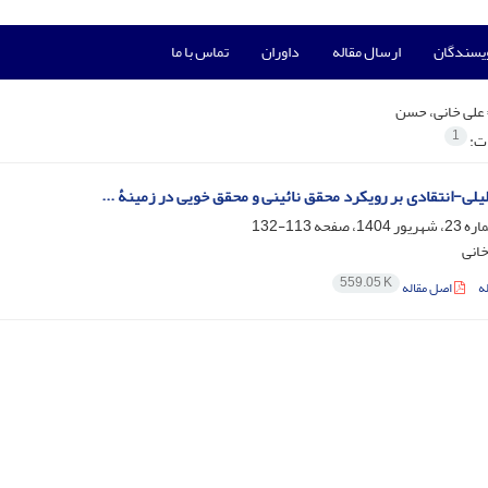
ویسندگان
ارسال مقاله
داوران
تماس با ما
علی خانی، حسن
1
ات:
یلی-انتقادی بر رویکرد محقق نائینی و محقق خویی در زمینۀ ...
113-132
انی
559.05 K
ه
اصل مقاله