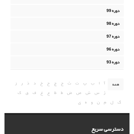
دوره 99
دوره 98
دوره 97
دوره 96
دوره 93
آ
ا
ب
پ
ت
ث
ج
چ
ح
خ
د
ذ
ر
ز
همه
ژ
س
ش
ص
ض
ط
ظ
ع
غ
ف
ق
ک
گ
ل
م
ن
و
ه
ی
دسترسی سریع